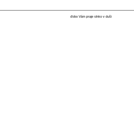
ďobo Vám praje slnko v duši