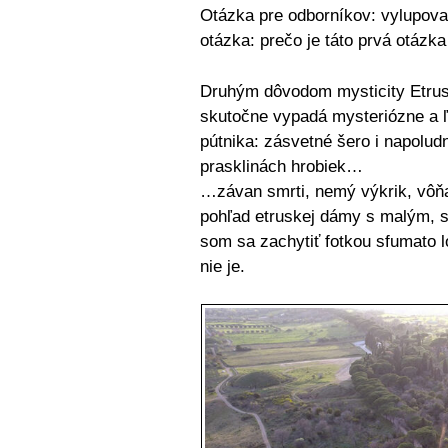
Otázka pre odborníkov: vylupova
otázka: prečo je táto prvá otázka
Druhým dôvodom mysticity Etrus
skutočne vypadá mysteriózne a ľ
pútnika: zásvetné šero i napoludn
prasklinách hrobiek…
…závan smrti, nemý výkrik, vôň
pohľad etruskej dámy s malým, 
som sa zachytiť fotkou sfumato l
nie je.