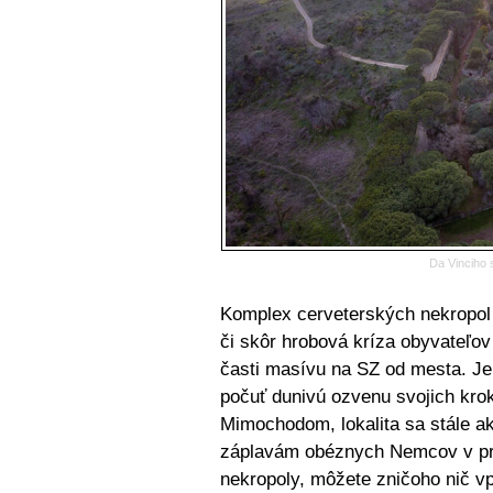
Da Vinciho 
Komplex cerveterských nekropol
či skôr hrobová kríza obyvateľov
časti masívu na SZ od mesta. Je 
počuť dunivú ozvenu svojich kro
Mimochodom, lokalita sa stále ak
záplavám obéznych Nemcov v pref
nekropoly, môžete zničoho nič v