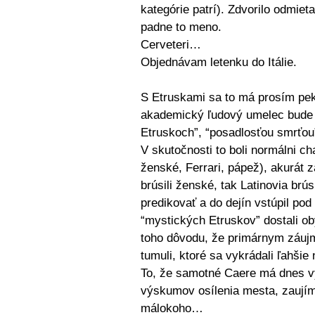
kategórie patrí). Zdvorilo odmie
padne to meno.
Cerveteri…
Objednávam letenku do Itálie.
S Etruskami sa to má prosím pe
akademický ľudový umelec bude 
Etruskoch”, “posadlosťou smrťou
V skutočnosti to boli normálni ch
ženské, Ferrari, pápež), akurát 
brúsili ženské, tak Latinovia brú
predikovať a do dejín vstúpil p
“mystických Etruskov” dostali ob
toho dôvodu, že primárnym záuj
tumuli, ktoré sa vykrádali ľahši
To, že samotné Caere má dnes v
výskumov osílenia mesta, zaujím
málokoho…