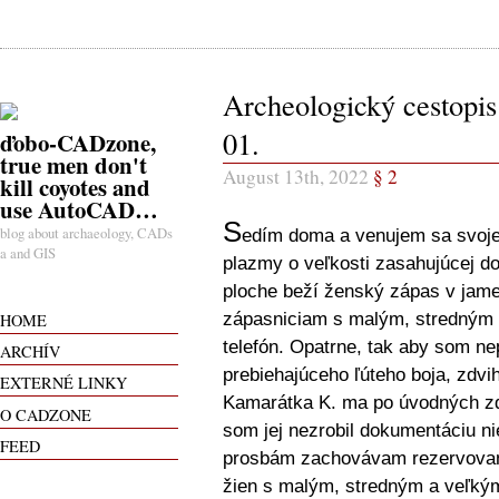
Archeologický cestopis 
01.
ďobo-CADzone,
true men don't
August 13th, 2022
§
2
kill coyotes and
use AutoCAD…
S
blog about archaeology, CADs
edím doma a venujem sa svojej 
a and GIS
plazmy o veľkosti zasahujúcej d
ploche beží ženský zápas v jame
zápasniciam s malým, stredným 
HOME
telefón. Opatrne, tak aby som ne
ARCHÍV
prebiehajúceho ľúteho boja, zdv
EXTERNÉ LINKY
Kamarátka K. ma po úvodných zdv
O CADZONE
som jej nezrobil dokumentáciu n
FEED
prosbám zachovávam rezervovaný
žien s malým, stredným a veľkým