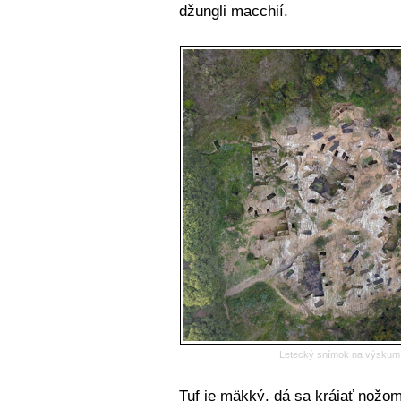
džungli macchií.
Letecký snímok na výskum 
Tuf je mäkký, dá sa krájať nožom