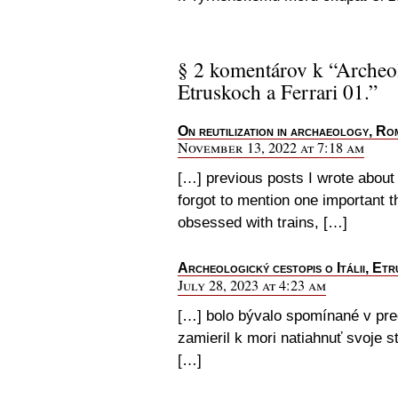
§ 2 komentárov k “Archeolo
Etruskoch a Ferrari 01.”
On reutilization in archaeology, Ro
November 13, 2022 at 7:18 am
[…] previous posts I wrote about o
forgot to mention one important t
obsessed with trains, […]
Archeologický cestopis o Itálii, Et
July 28, 2023 at 4:23 am
[…] bolo bývalo spomínané v pr
zamieril k mori natiahnuť svoje s
[…]