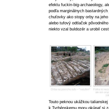
efektu fuckin-big-archaeology, al
podľa marginálnych bastardných j
chuťovky ako stopy orby na jeho p
alebo tufový odtlačok pôvodného 
niekto vzal buldozér a urobil ce
Orba na povrchu tufu – “natufien”
Fotka to neza
ale ten ora
zá
Touto peknou ukážkou talianskej
k Tyrhénskemu moru okúpať si 